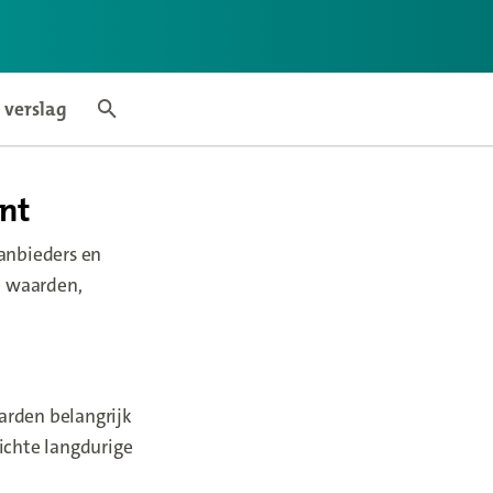
 verslag
Search articles
ent
anbieders en
e waarden,
arden belangrijk
ichte langdurige