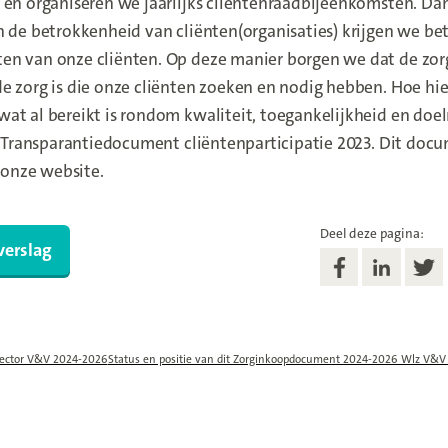
 en organiseren we jaarlijks cliëntenraadbijeenkomsten. Dan
n de betrokkenheid van cliënten(organisaties) krijgen we bet
en van onze cliënten. Op deze manier borgen we dat de zor
e zorg is die onze cliënten zoeken en nodig hebben. Hoe hi
at al bereikt is rondom kwaliteit, toegankelijkheid en doe
et Transparantiedocument cliëntenparticipatie 2023. Dit doc
p onze website.
Deel deze pagina:
verslag
ector V&V 2024-2026
Status en positie van dit Zorginkoopdocument 2024-2026 Wlz V&V