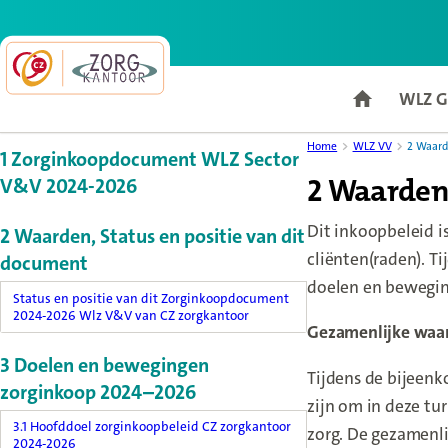
Back to homepage
WLZ G
Go to home
Content menu, selecting an article item reloads the page.
Home
WLZ VV
2 Waard
1 Zorginkoopdocument WLZ Sector
2 Waarden,
V&V 2024-2026
Dit inkoopbeleid i
2 Waarden, Status en positie van dit
cliënten(raden). T
document
doelen en bewegin
Status en positie van dit Zorginkoopdocument
2024-2026 Wlz V&V van CZ zorgkantoor
Gezamenlijke waa
3 Doelen en bewegingen
Tijdens de bijeen
zorginkoop 2024–2026
zijn om in deze tu
3.1 Hoofddoel zorginkoopbeleid CZ zorgkantoor
zorg. De gezamenl
2024-2026