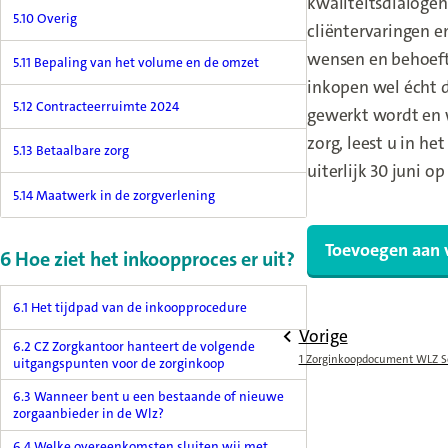
kwaliteitsdialogen
5.10 Overig
cliëntervaringen e
wensen en behoeft
5.11 Bepaling van het volume en de omzet
inkopen wel écht d
5.12 Contracteerruimte 2024
gewerkt wordt en w
zorg, leest u in h
5.13 Betaalbare zorg
uiterlijk 30 juni o
5.14 Maatwerk in de zorgverlening
Toevoegen aan 
6 Hoe ziet het inkoopproces er uit?
6.1 Het tijdpad van de inkoopprocedure
Vorige
6.2 CZ Zorgkantoor hanteert de volgende
1 Zorginkoopdocument WLZ S
uitgangspunten voor de zorginkoop
6.3 Wanneer bent u een bestaande of nieuwe
zorgaanbieder in de Wlz?
6.4 Welke overeenkomsten sluiten wij met