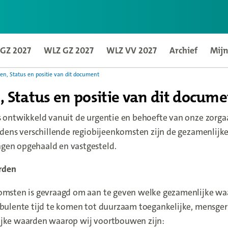
GZ 2027
WLZ GZ 2027
WLZ VV 2027
Archief
Mijn
page
en, Status en positie van dit document
 Status en positie van dit docum
s ontwikkeld vanuit de urgentie en behoefte van onze zorga
ijdens verschillende regiobijeenkomsten zijn de gezamenlijk
gen opgehaald en vastgesteld.
rden
komsten is gevraagd om aan te geven welke gezamenlijke wa
rbulente tijd te komen tot duurzaam toegankelijke, mensger
ijke waarden waarop wij voortbouwen zijn: