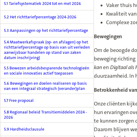
5.1 Tariefsystematiek 2024 tot en met 2026
Vaker thuis h
Kwaliteit van
5.2 Het richttariefpercentage 2024-2026
Complexe zor
5.3 Aanpassingen op het richttariefpercentage
Bewegingen
5.4 Maatwerkafspraak (op- en afslagen) op het
richttariefpercentage op basis van uit verleden
Om de beoogde doe
aanwijsbaar handelen op stand van zaken
datum inschrijving)
beweging richting
kan
en
Digitaal als
5.5 Bewezen arbeidsbesparende technologieën
en sociale innovaties actief toepassen
duurzaamheid. In 
5.6 Bewegingen en doelen realiseren op basis
van een integraal strategisch (verander)plan
Betrokkenheid van 
5.7 Free proposal
Onze cliënten kijk
hun ervaringen ove
5.8 Regionaal beleid Transitiemiddelen 2024 -
2026
te kunnen zorgen d
Daarom blijven we
5.9 Hardheidsclausule