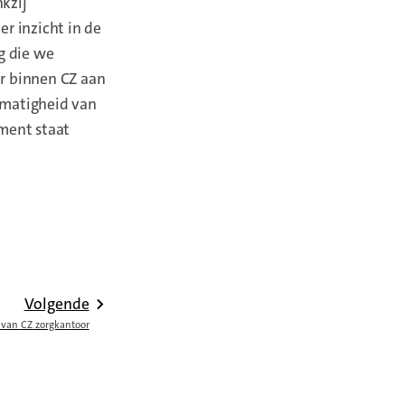
kzij
er inzicht in de
g die we
er binnen CZ aan
lmatigheid van
ument staat
Volgende
 van CZ zorgkantoor