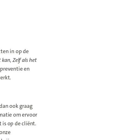
ten in op de
t kan
,
Zelf als het
 preventie en
erkt.
 dan ook graag
rmatie om ervoor
is op de cliënt.
 onze