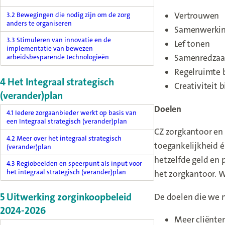
Vertrouwen
3.2 Bewegingen die nodig zijn om de zorg
anders te organiseren
Samenwerki
3.3 Stimuleren van innovatie en de
Lef tonen
implementatie van bewezen
Samenredza
arbeidsbesparende technologieën
Regelruimte 
4 Het Integraal strategisch
Creativiteit b
(verander)plan
Doelen
4.1 Iedere zorgaanbieder werkt op basis van
een Integraal strategisch (verander)plan
CZ zorgkantoor en
4.2 Meer over het integraal strategisch
toegankelijkheid 
(verander)plan
hetzelfde geld en 
4.3 Regiobeelden en speerpunt als input voor
het integraal strategisch (verander)plan
het zorgkantoor. W
5 Uitwerking zorginkoopbeleid
De doelen die we na
2024-2026
Meer cliënte